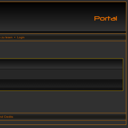
n zu lesen
•
Login
d Credits