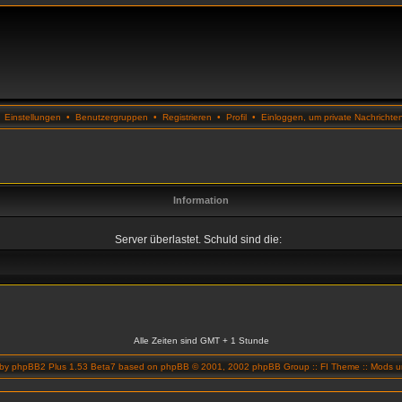
•
Einstellungen
•
Benutzergruppen
•
Registrieren
•
Profil
•
Einloggen, um private Nachrichte
Information
Server überlastet. Schuld sind die:
Alle Zeiten sind GMT + 1 Stunde
 by
phpBB2 Plus 1.53 Beta7
based on
phpBB
© 2001, 2002 phpBB Group ::
FI Theme
::
Mods un