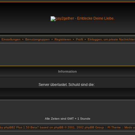
•
Einstellungen
•
Benutzergruppen
•
Registrieren
•
Profil
•
Einloggen, um private Nachrichte
Information
Server überlastet. Schuld sind die:
Alle Zeiten sind GMT + 1 Stunde
 by
phpBB2 Plus 1.53 Beta7
based on
phpBB
© 2001, 2002 phpBB Group ::
FI Theme
::
Mods un