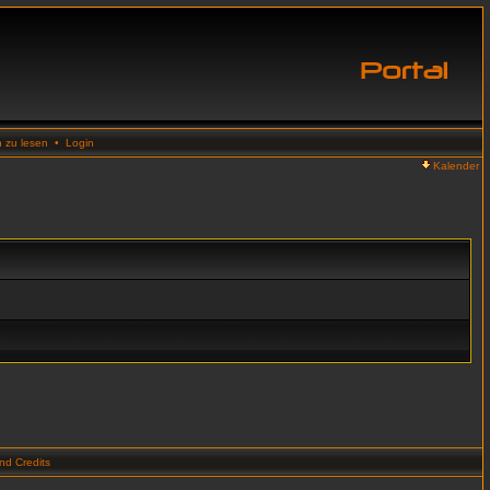
n zu lesen
•
Login
Kalender
d Credits