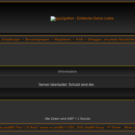
•
Einstellungen
•
Benutzergruppen
•
Registrieren
•
Profil
•
Einloggen, um private Nachrichte
Information
Server überlastet. Schuld sind die:
Alle Zeiten sind GMT + 1 Stunde
 by
phpBB2 Plus 1.53 Beta7
based on
phpBB
© 2001, 2002 phpBB Group ::
FI Theme
::
Mods un