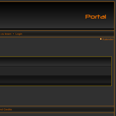
n zu lesen
•
Login
Kalender
d Credits