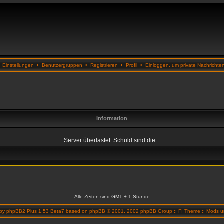
•
Einstellungen
•
Benutzergruppen
•
Registrieren
•
Profil
•
Einloggen, um private Nachrichte
Information
Server überlastet. Schuld sind die:
Alle Zeiten sind GMT + 1 Stunde
 by
phpBB2 Plus 1.53 Beta7
based on
phpBB
© 2001, 2002 phpBB Group ::
FI Theme
::
Mods un