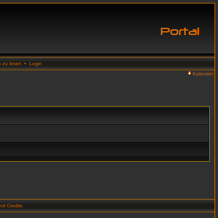
n zu lesen
•
Login
Kalender
d Credits