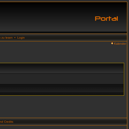
n zu lesen
•
Login
Kalender
d Credits