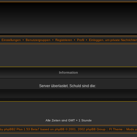
•
Einstellungen
•
Benutzergruppen
•
Registrieren
•
Profil
•
Einloggen, um private Nachrichte
Information
Server überlastet. Schuld sind die:
Alle Zeiten sind GMT + 1 Stunde
 by
phpBB2 Plus 1.53 Beta7
based on
phpBB
© 2001, 2002 phpBB Group ::
FI Theme
::
Mods un