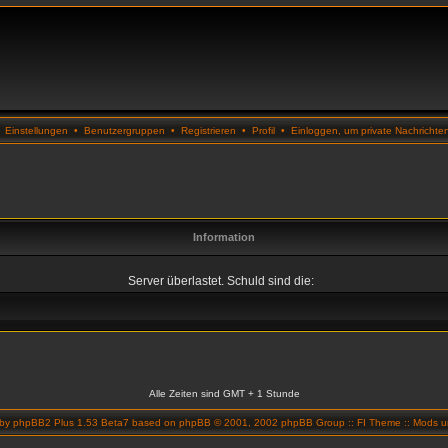
•
Einstellungen
•
Benutzergruppen
•
Registrieren
•
Profil
•
Einloggen, um private Nachrichte
Information
Server überlastet. Schuld sind die:
Alle Zeiten sind GMT + 1 Stunde
 by
phpBB2 Plus 1.53 Beta7
based on
phpBB
© 2001, 2002 phpBB Group ::
FI Theme
::
Mods un