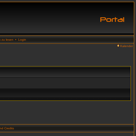
n zu lesen
•
Login
Kalender
d Credits