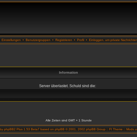
•
Einstellungen
•
Benutzergruppen
•
Registrieren
•
Profil
•
Einloggen, um private Nachrichte
Information
Server überlastet. Schuld sind die:
Alle Zeiten sind GMT + 1 Stunde
 by
phpBB2 Plus 1.53 Beta7
based on
phpBB
© 2001, 2002 phpBB Group ::
FI Theme
::
Mods un