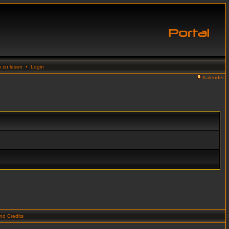
n zu lesen
•
Login
Kalender
d Credits