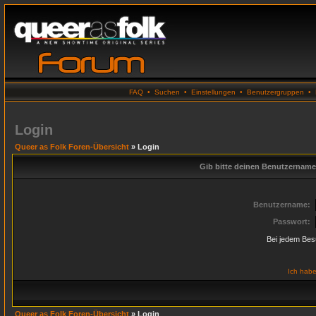
FAQ
•
Suchen
•
Einstellungen
•
Benutzergruppen
•
Login
Queer as Folk Foren-Übersicht
» Login
Gib bitte deinen Benutzername
Benutzername:
Passwort:
Bei jedem Bes
Ich habe
Queer as Folk Foren-Übersicht
» Login