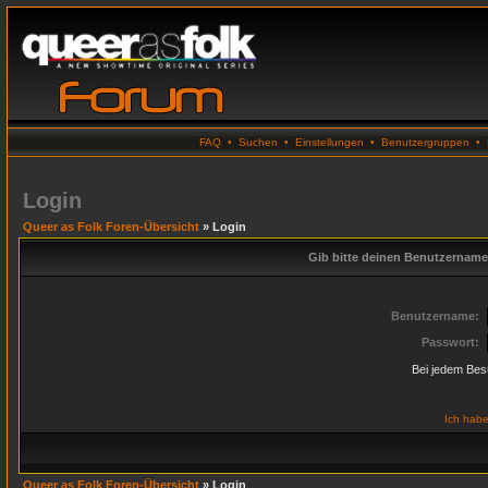
FAQ
•
Suchen
•
Einstellungen
•
Benutzergruppen
•
Login
Queer as Folk Foren-Übersicht
» Login
Gib bitte deinen Benutzername
Benutzername:
Passwort:
Bei jedem Bes
Ich habe
Queer as Folk Foren-Übersicht
» Login