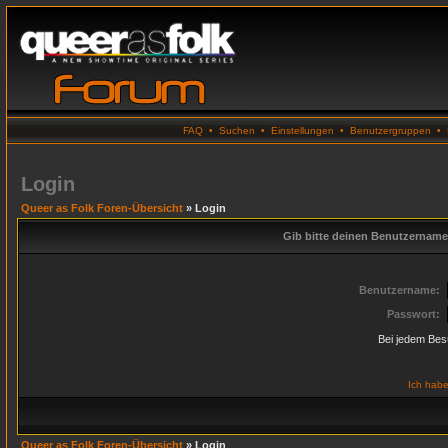
FAQ
•
Suchen
•
Einstellungen
•
Benutzergruppen
•
Login
Queer as Folk Foren-Übersicht
» Login
Gib bitte deinen Benutzername
Benutzername:
Passwort:
Bei jedem Bes
Ich habe
Queer as Folk Foren-Übersicht
» Login