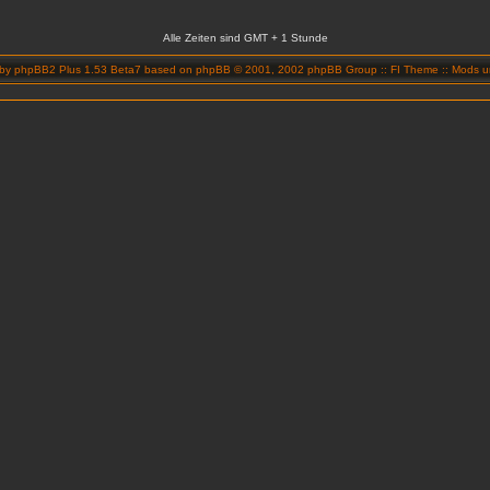
Alle Zeiten sind GMT + 1 Stunde
 by
phpBB2 Plus 1.53 Beta7
based on
phpBB
© 2001, 2002 phpBB Group ::
FI Theme
::
Mods un