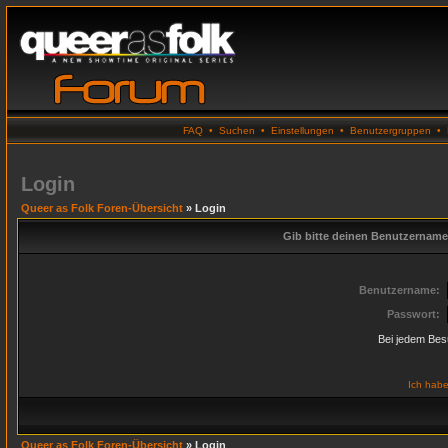
FAQ
•
Suchen
•
Einstellungen
•
Benutzergruppen
•
Login
Queer as Folk Foren-Übersicht
» Login
Gib bitte deinen Benutzername
Benutzername:
Passwort:
Bei jedem Bes
Ich habe
Queer as Folk Foren-Übersicht
» Login