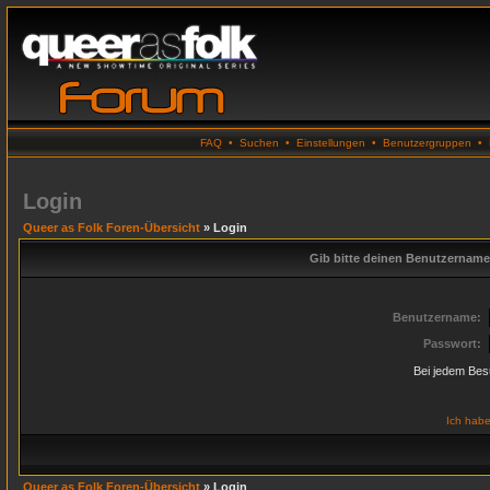
FAQ
•
Suchen
•
Einstellungen
•
Benutzergruppen
•
Login
Queer as Folk Foren-Übersicht
» Login
Gib bitte deinen Benutzername
Benutzername:
Passwort:
Bei jedem Bes
Ich habe
Queer as Folk Foren-Übersicht
» Login