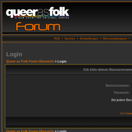
FAQ
•
Suchen
•
Einstellungen
•
Benutzergruppen
•
Login
Queer as Folk Foren-Übersicht
» Login
Gib bitte deinen Benutzername
Benutzername:
Passwort:
Bei jedem Bes
Ich habe
Queer as Folk Foren-Übersicht
» Login