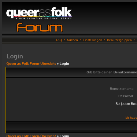
FAQ
•
Suchen
•
Einstellungen
•
Benutzergruppen
•
Login
Queer as Folk Foren-Übersicht
» Login
Gib bitte deinen Benutzername
Benutzername:
Passwort:
Bei jedem Bes
Ich habe
Queer as Folk Foren-Übersicht
» Login