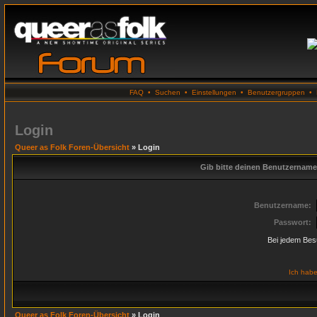
FAQ
•
Suchen
•
Einstellungen
•
Benutzergruppen
•
Login
Queer as Folk Foren-Übersicht
» Login
Gib bitte deinen Benutzername
Benutzername:
Passwort:
Bei jedem Bes
Ich habe
Queer as Folk Foren-Übersicht
» Login