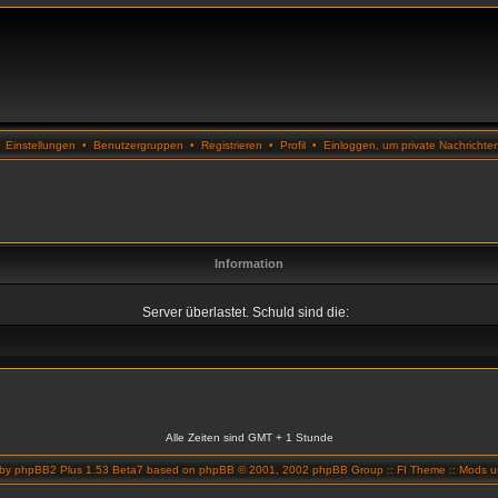
•
Einstellungen
•
Benutzergruppen
•
Registrieren
•
Profil
•
Einloggen, um private Nachrichte
Information
Server überlastet. Schuld sind die:
Alle Zeiten sind GMT + 1 Stunde
 by
phpBB2 Plus 1.53 Beta7
based on
phpBB
© 2001, 2002 phpBB Group ::
FI Theme
::
Mods un