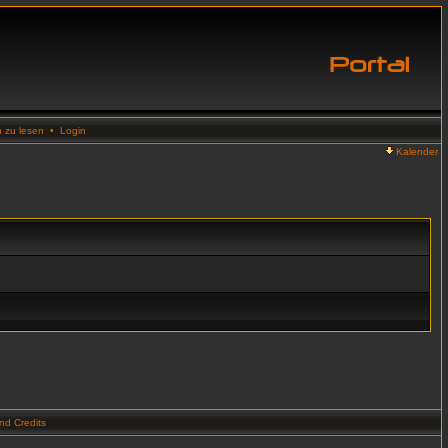
n zu lesen
•
Login
Kalender
d Credits