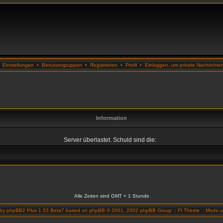
•
Einstellungen
•
Benutzergruppen
•
Registrieren
•
Profil
•
Einloggen, um private Nachrichte
Information
Server überlastet. Schuld sind die:
Alle Zeiten sind GMT + 1 Stunde
 by
phpBB2 Plus 1.53 Beta7
based on
phpBB
© 2001, 2002 phpBB Group ::
FI Theme
::
Mods un