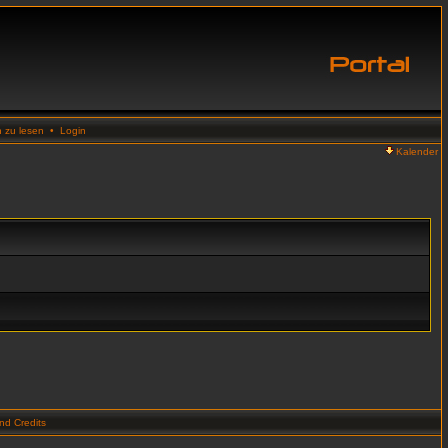
n zu lesen
•
Login
Kalender
d Credits