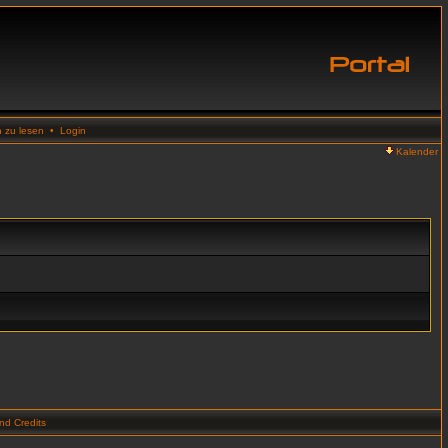
n zu lesen
•
Login
Kalender
d Credits