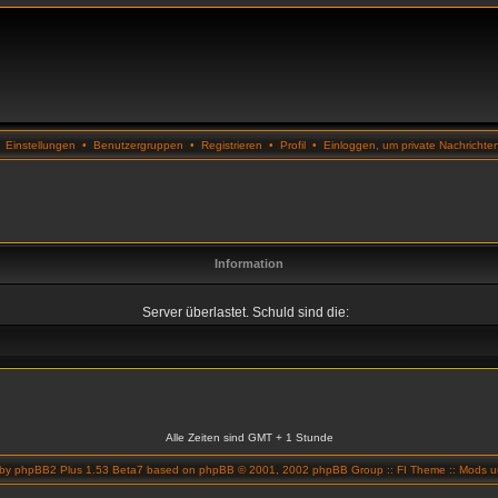
•
Einstellungen
•
Benutzergruppen
•
Registrieren
•
Profil
•
Einloggen, um private Nachrichte
Information
Server überlastet. Schuld sind die:
Alle Zeiten sind GMT + 1 Stunde
 by
phpBB2 Plus 1.53 Beta7
based on
phpBB
© 2001, 2002 phpBB Group ::
FI Theme
::
Mods un