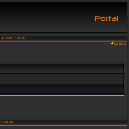
n zu lesen
•
Login
Kalender
d Credits