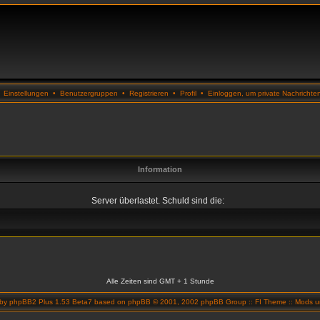
•
Einstellungen
•
Benutzergruppen
•
Registrieren
•
Profil
•
Einloggen, um private Nachrichte
Information
Server überlastet. Schuld sind die:
Alle Zeiten sind GMT + 1 Stunde
 by
phpBB2 Plus 1.53 Beta7
based on
phpBB
© 2001, 2002 phpBB Group ::
FI Theme
::
Mods un