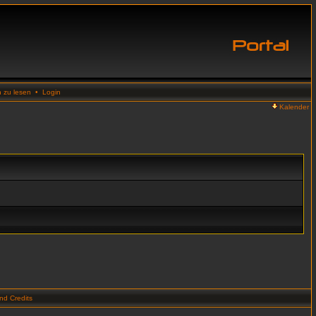
n zu lesen
•
Login
Kalender
d Credits