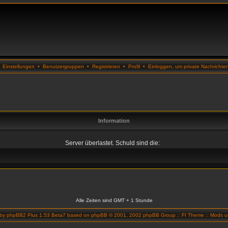
•
Einstellungen
•
Benutzergruppen
•
Registrieren
•
Profil
•
Einloggen, um private Nachrichte
Information
Server überlastet. Schuld sind die:
Alle Zeiten sind GMT + 1 Stunde
 by
phpBB2 Plus 1.53 Beta7
based on
phpBB
© 2001, 2002 phpBB Group ::
FI Theme
::
Mods un