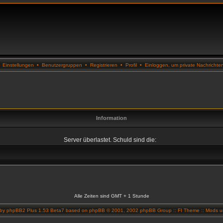
•
Einstellungen
•
Benutzergruppen
•
Registrieren
•
Profil
•
Einloggen, um private Nachrichte
Information
Server überlastet. Schuld sind die:
Alle Zeiten sind GMT + 1 Stunde
 by
phpBB2 Plus 1.53 Beta7
based on
phpBB
© 2001, 2002 phpBB Group ::
FI Theme
::
Mods un