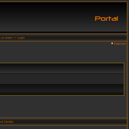
n zu lesen
•
Login
Kalender
d Credits