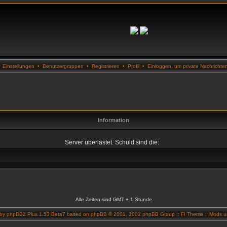
•
Einstellungen
•
Benutzergruppen
•
Registrieren
•
Profil
•
Einloggen, um private Nachrichte
Information
Server überlastet. Schuld sind die:
Alle Zeiten sind GMT + 1 Stunde
 by
phpBB2 Plus 1.53 Beta7
based on
phpBB
© 2001, 2002 phpBB Group ::
FI Theme
::
Mods un