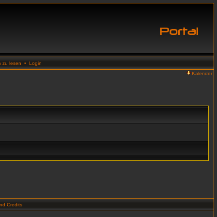
n zu lesen
•
Login
Kalender
d Credits