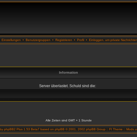
•
Einstellungen
•
Benutzergruppen
•
Registrieren
•
Profil
•
Einloggen, um private Nachrichte
Information
Server überlastet. Schuld sind die:
Alle Zeiten sind GMT + 1 Stunde
 by
phpBB2 Plus 1.53 Beta7
based on
phpBB
© 2001, 2002 phpBB Group ::
FI Theme
::
Mods un