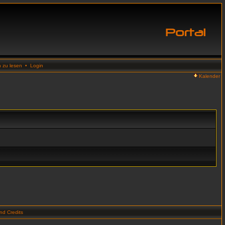
n zu lesen
•
Login
Kalender
d Credits