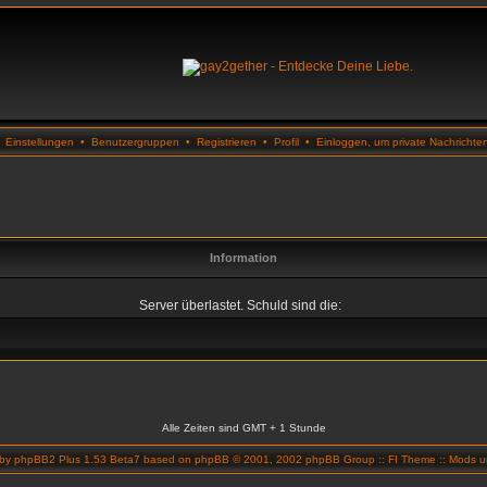
•
Einstellungen
•
Benutzergruppen
•
Registrieren
•
Profil
•
Einloggen, um private Nachrichte
Information
Server überlastet. Schuld sind die:
Alle Zeiten sind GMT + 1 Stunde
 by
phpBB2 Plus 1.53 Beta7
based on
phpBB
© 2001, 2002 phpBB Group ::
FI Theme
::
Mods un