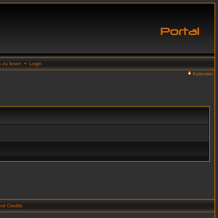
n zu lesen
•
Login
Kalender
d Credits