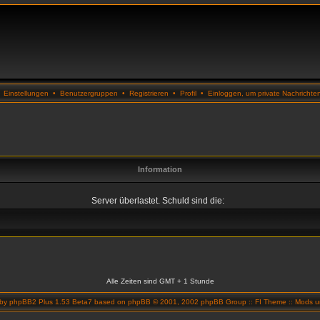
•
Einstellungen
•
Benutzergruppen
•
Registrieren
•
Profil
•
Einloggen, um private Nachrichte
Information
Server überlastet. Schuld sind die:
Alle Zeiten sind GMT + 1 Stunde
 by
phpBB2 Plus 1.53 Beta7
based on
phpBB
© 2001, 2002 phpBB Group ::
FI Theme
::
Mods un