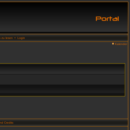
n zu lesen
•
Login
Kalender
d Credits