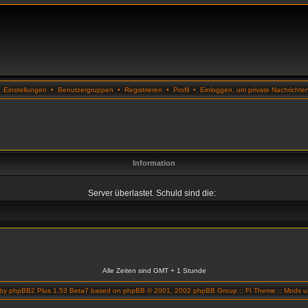
•
Einstellungen
•
Benutzergruppen
•
Registrieren
•
Profil
•
Einloggen, um private Nachrichte
Information
Server überlastet. Schuld sind die:
Alle Zeiten sind GMT + 1 Stunde
 by
phpBB2 Plus 1.53 Beta7
based on
phpBB
© 2001, 2002 phpBB Group ::
FI Theme
::
Mods un