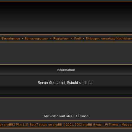
•
Einstellungen
•
Benutzergruppen
•
Registrieren
•
Profil
•
Einloggen, um private Nachrichte
Information
Server überlastet. Schuld sind die:
Alle Zeiten sind GMT + 1 Stunde
 by
phpBB2 Plus 1.53 Beta7
based on
phpBB
© 2001, 2002 phpBB Group ::
FI Theme
::
Mods un