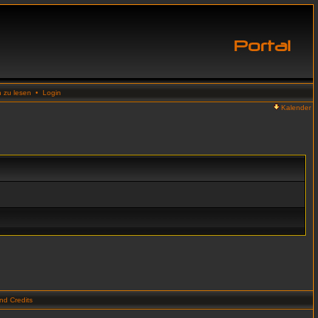
n zu lesen
•
Login
Kalender
d Credits