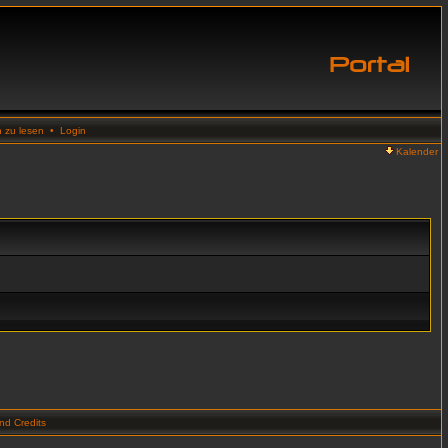
n zu lesen
•
Login
Kalender
d Credits