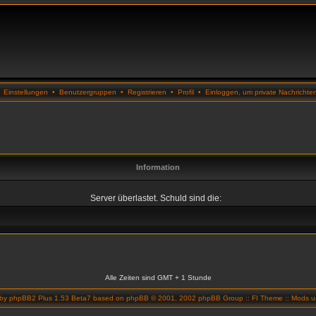
•
Einstellungen
•
Benutzergruppen
•
Registrieren
•
Profil
•
Einloggen, um private Nachrichte
Information
Server überlastet. Schuld sind die:
Alle Zeiten sind GMT + 1 Stunde
 by
phpBB2 Plus 1.53 Beta7
based on
phpBB
© 2001, 2002 phpBB Group ::
FI Theme
::
Mods un