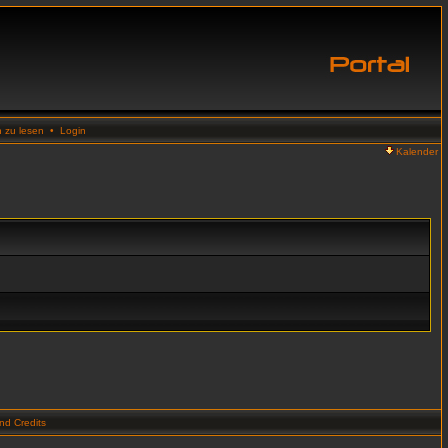
n zu lesen
•
Login
Kalender
d Credits