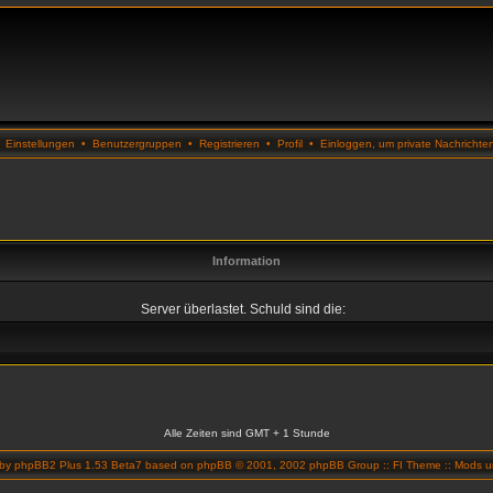
•
Einstellungen
•
Benutzergruppen
•
Registrieren
•
Profil
•
Einloggen, um private Nachrichte
Information
Server überlastet. Schuld sind die:
Alle Zeiten sind GMT + 1 Stunde
 by
phpBB2 Plus 1.53 Beta7
based on
phpBB
© 2001, 2002 phpBB Group ::
FI Theme
::
Mods un