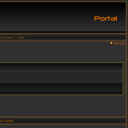
n zu lesen
•
Login
Kalender
d Credits