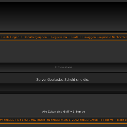
•
Einstellungen
•
Benutzergruppen
•
Registrieren
•
Profil
•
Einloggen, um private Nachrichte
Information
Server überlastet. Schuld sind die:
Alle Zeiten sind GMT + 1 Stunde
 by
phpBB2 Plus 1.53 Beta7
based on
phpBB
© 2001, 2002 phpBB Group ::
FI Theme
::
Mods un