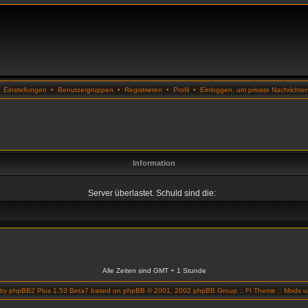
•
Einstellungen
•
Benutzergruppen
•
Registrieren
•
Profil
•
Einloggen, um private Nachrichte
Information
Server überlastet. Schuld sind die:
Alle Zeiten sind GMT + 1 Stunde
 by
phpBB2 Plus 1.53 Beta7
based on
phpBB
© 2001, 2002 phpBB Group ::
FI Theme
::
Mods un