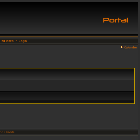
n zu lesen
•
Login
Kalender
d Credits