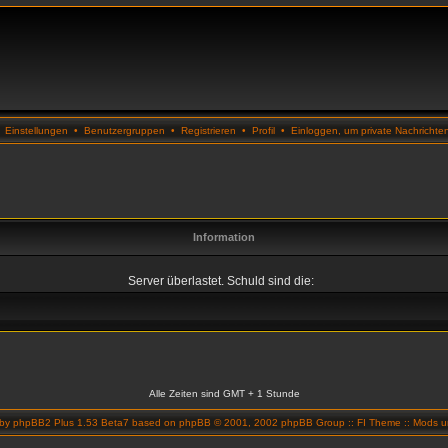
•
Einstellungen
•
Benutzergruppen
•
Registrieren
•
Profil
•
Einloggen, um private Nachrichte
Information
Server überlastet. Schuld sind die:
Alle Zeiten sind GMT + 1 Stunde
 by
phpBB2 Plus 1.53 Beta7
based on
phpBB
© 2001, 2002 phpBB Group ::
FI Theme
::
Mods un