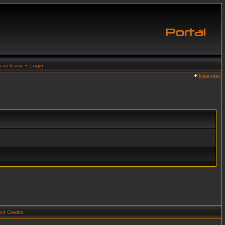
n zu lesen
•
Login
Kalender
d Credits