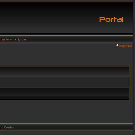
n zu lesen
•
Login
Kalender
d Credits