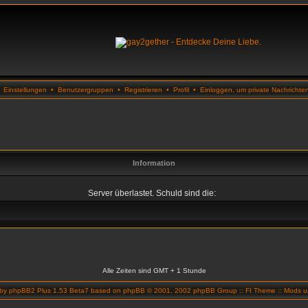
•
Einstellungen
•
Benutzergruppen
•
Registrieren
•
Profil
•
Einloggen, um private Nachrichte
Information
Server überlastet. Schuld sind die:
Alle Zeiten sind GMT + 1 Stunde
 by
phpBB2 Plus 1.53 Beta7
based on
phpBB
© 2001, 2002 phpBB Group ::
FI Theme
::
Mods un