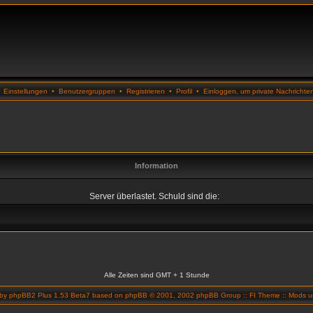
•
Einstellungen
•
Benutzergruppen
•
Registrieren
•
Profil
•
Einloggen, um private Nachrichte
Information
Server überlastet. Schuld sind die:
Alle Zeiten sind GMT + 1 Stunde
 by
phpBB2 Plus 1.53 Beta7
based on
phpBB
© 2001, 2002 phpBB Group ::
FI Theme
::
Mods un