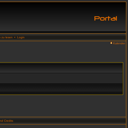
n zu lesen
•
Login
Kalender
d Credits