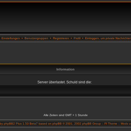
•
Einstellungen
•
Benutzergruppen
•
Registrieren
•
Profil
•
Einloggen, um private Nachrichte
Information
Server überlastet. Schuld sind die:
Alle Zeiten sind GMT + 1 Stunde
 by
phpBB2 Plus 1.53 Beta7
based on
phpBB
© 2001, 2002 phpBB Group ::
FI Theme
::
Mods un