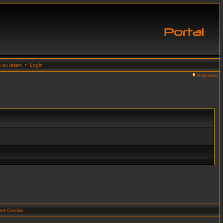
n zu lesen
•
Login
Kalender
d Credits