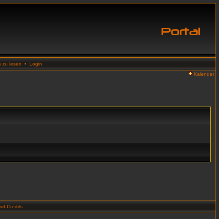
n zu lesen
•
Login
Kalender
d Credits