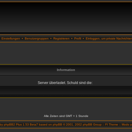
•
Einstellungen
•
Benutzergruppen
•
Registrieren
•
Profil
•
Einloggen, um private Nachrichte
Information
Server überlastet. Schuld sind die:
Alle Zeiten sind GMT + 1 Stunde
 by
phpBB2 Plus 1.53 Beta7
based on
phpBB
© 2001, 2002 phpBB Group ::
FI Theme
::
Mods un