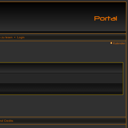
n zu lesen
•
Login
Kalender
d Credits