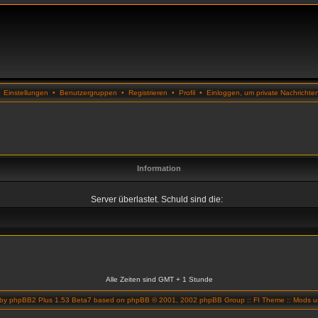
•
Einstellungen
•
Benutzergruppen
•
Registrieren
•
Profil
•
Einloggen, um private Nachrichte
Information
Server überlastet. Schuld sind die:
Alle Zeiten sind GMT + 1 Stunde
 by
phpBB2 Plus 1.53 Beta7
based on
phpBB
© 2001, 2002 phpBB Group ::
FI Theme
::
Mods un