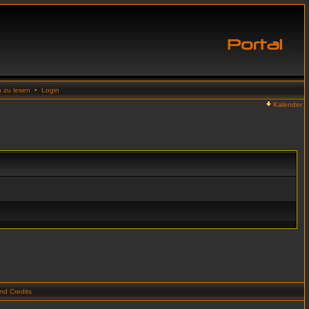
n zu lesen
•
Login
Kalender
d Credits