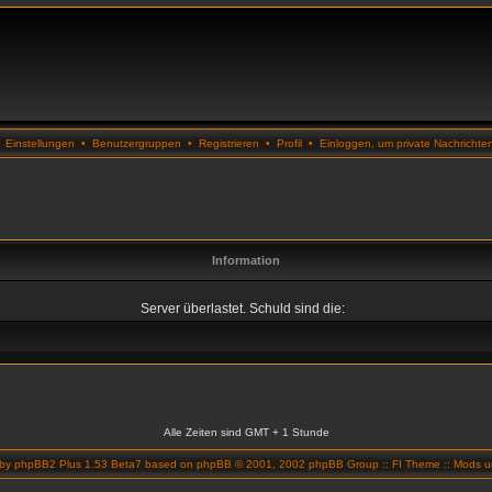
•
Einstellungen
•
Benutzergruppen
•
Registrieren
•
Profil
•
Einloggen, um private Nachrichte
Information
Server überlastet. Schuld sind die:
Alle Zeiten sind GMT + 1 Stunde
 by
phpBB2 Plus 1.53 Beta7
based on
phpBB
© 2001, 2002 phpBB Group ::
FI Theme
::
Mods un