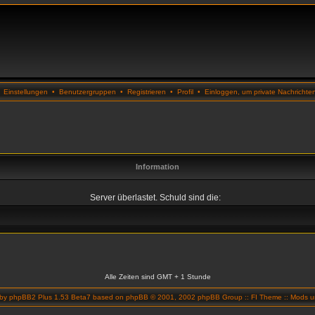
•
Einstellungen
•
Benutzergruppen
•
Registrieren
•
Profil
•
Einloggen, um private Nachrichte
Information
Server überlastet. Schuld sind die:
Alle Zeiten sind GMT + 1 Stunde
 by
phpBB2 Plus 1.53 Beta7
based on
phpBB
© 2001, 2002 phpBB Group ::
FI Theme
::
Mods un