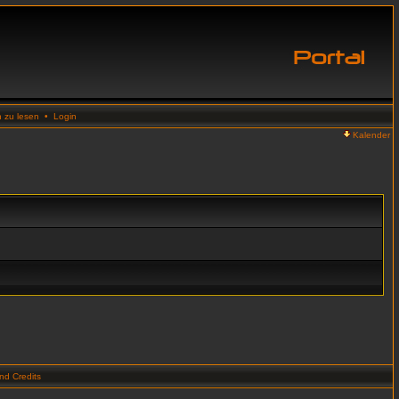
n zu lesen
•
Login
Kalender
d Credits