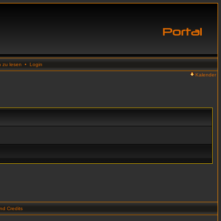
n zu lesen
•
Login
Kalender
d Credits