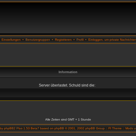
•
Einstellungen
•
Benutzergruppen
•
Registrieren
•
Profil
•
Einloggen, um private Nachrichte
Information
Server überlastet. Schuld sind die:
Alle Zeiten sind GMT + 1 Stunde
 by
phpBB2 Plus 1.53 Beta7
based on
phpBB
© 2001, 2002 phpBB Group ::
FI Theme
::
Mods un