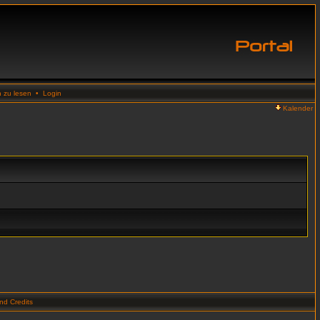
n zu lesen
•
Login
Kalender
d Credits