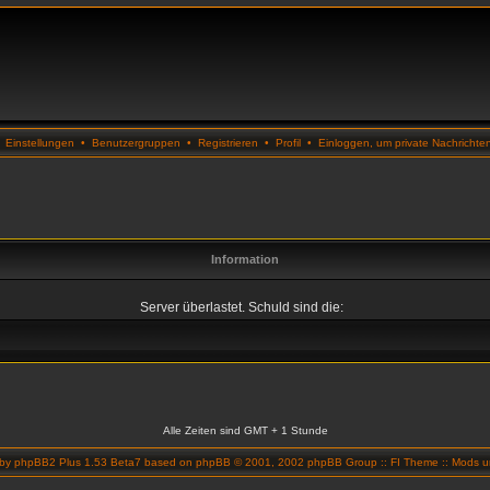
•
Einstellungen
•
Benutzergruppen
•
Registrieren
•
Profil
•
Einloggen, um private Nachrichte
Information
Server überlastet. Schuld sind die:
Alle Zeiten sind GMT + 1 Stunde
 by
phpBB2 Plus 1.53 Beta7
based on
phpBB
© 2001, 2002 phpBB Group ::
FI Theme
::
Mods un