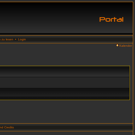
n zu lesen
•
Login
Kalender
d Credits