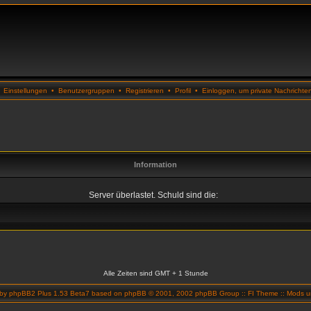
•
Einstellungen
•
Benutzergruppen
•
Registrieren
•
Profil
•
Einloggen, um private Nachrichte
Information
Server überlastet. Schuld sind die:
Alle Zeiten sind GMT + 1 Stunde
 by
phpBB2 Plus 1.53 Beta7
based on
phpBB
© 2001, 2002 phpBB Group ::
FI Theme
::
Mods un