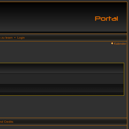
n zu lesen
•
Login
Kalender
d Credits