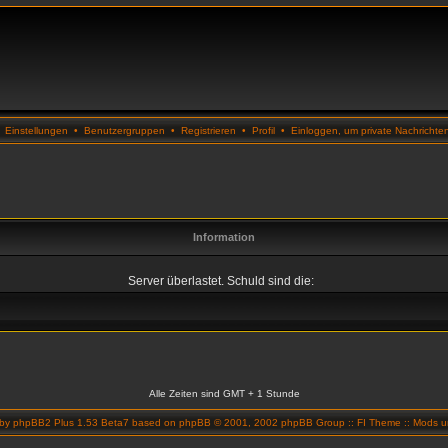
•
Einstellungen
•
Benutzergruppen
•
Registrieren
•
Profil
•
Einloggen, um private Nachrichte
Information
Server überlastet. Schuld sind die:
Alle Zeiten sind GMT + 1 Stunde
 by
phpBB2 Plus 1.53 Beta7
based on
phpBB
© 2001, 2002 phpBB Group ::
FI Theme
::
Mods un