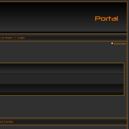
n zu lesen
•
Login
Kalender
d Credits