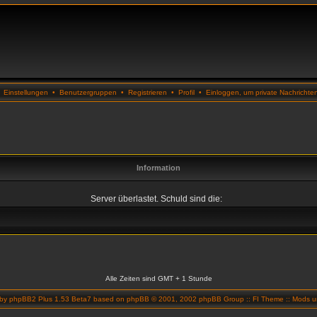
•
Einstellungen
•
Benutzergruppen
•
Registrieren
•
Profil
•
Einloggen, um private Nachrichte
Information
Server überlastet. Schuld sind die:
Alle Zeiten sind GMT + 1 Stunde
 by
phpBB2 Plus 1.53 Beta7
based on
phpBB
© 2001, 2002 phpBB Group ::
FI Theme
::
Mods un