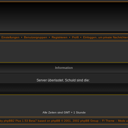
•
Einstellungen
•
Benutzergruppen
•
Registrieren
•
Profil
•
Einloggen, um private Nachrichte
Information
Server überlastet. Schuld sind die:
Alle Zeiten sind GMT + 1 Stunde
 by
phpBB2 Plus 1.53 Beta7
based on
phpBB
© 2001, 2002 phpBB Group ::
FI Theme
::
Mods un