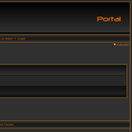
n zu lesen
•
Login
Kalender
d Credits