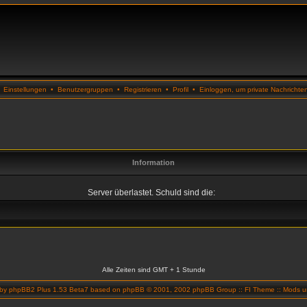
•
Einstellungen
•
Benutzergruppen
•
Registrieren
•
Profil
•
Einloggen, um private Nachrichte
Information
Server überlastet. Schuld sind die:
Alle Zeiten sind GMT + 1 Stunde
 by
phpBB2 Plus 1.53 Beta7
based on
phpBB
© 2001, 2002 phpBB Group ::
FI Theme
::
Mods un