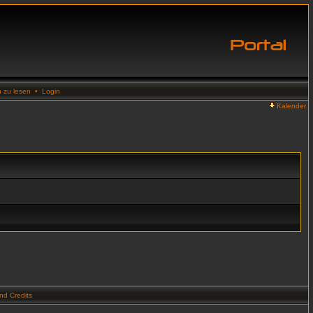
n zu lesen
•
Login
Kalender
d Credits