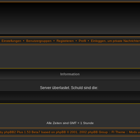
•
Einstellungen
•
Benutzergruppen
•
Registrieren
•
Profil
•
Einloggen, um private Nachrichte
Information
Server überlastet. Schuld sind die:
Alle Zeiten sind GMT + 1 Stunde
 by
phpBB2 Plus 1.53 Beta7
based on
phpBB
© 2001, 2002 phpBB Group ::
FI Theme
::
Mods un