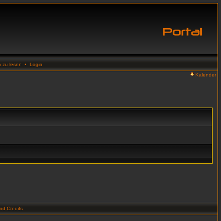
n zu lesen
•
Login
Kalender
d Credits