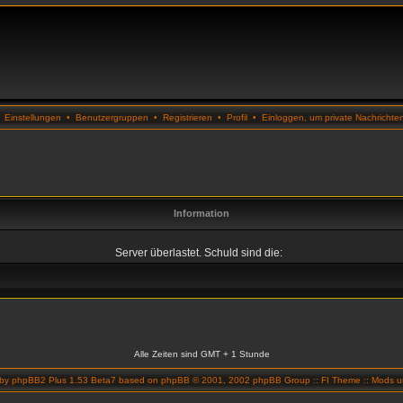
•
Einstellungen
•
Benutzergruppen
•
Registrieren
•
Profil
•
Einloggen, um private Nachrichte
Information
Server überlastet. Schuld sind die:
Alle Zeiten sind GMT + 1 Stunde
 by
phpBB2 Plus 1.53 Beta7
based on
phpBB
© 2001, 2002 phpBB Group ::
FI Theme
::
Mods un