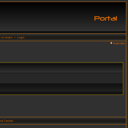
n zu lesen
•
Login
Kalender
d Credits