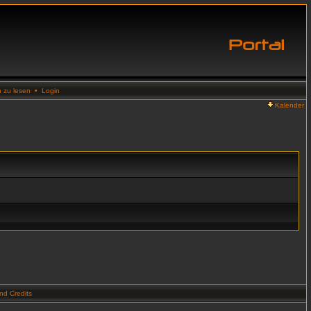
n zu lesen
•
Login
Kalender
d Credits