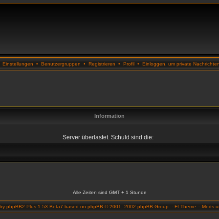
•
Einstellungen
•
Benutzergruppen
•
Registrieren
•
Profil
•
Einloggen, um private Nachrichte
Information
Server überlastet. Schuld sind die:
Alle Zeiten sind GMT + 1 Stunde
 by
phpBB2 Plus 1.53 Beta7
based on
phpBB
© 2001, 2002 phpBB Group ::
FI Theme
::
Mods un